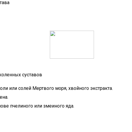
тава
коленных суставов
и или солей Мертвого моря, хвойного экстракта.
ена.
ве пчелиного или змеиного яда.