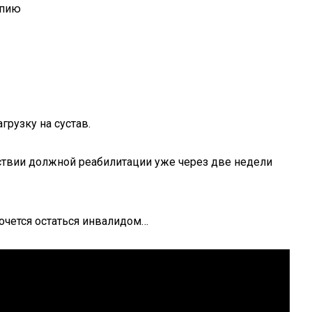
апию
рузку на сустав.
тствии должной реабилитации уже через две недели
хочется остаться инвалидом…