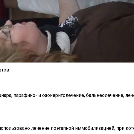
втов
нара, парафино- и озокеритолечение, бальнеолечение, леч
спользовано лечение поэтапной иммобилизацией, при кото