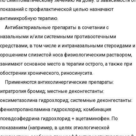
по симптоматическому лечению на дому. В зависимости от
показаний с профилактической целью назначают
антимикробную терапию.
Антибактериальные препараты в сочетании с
назальными и/или системными противоотeчными
средствами, в том числе и интраназальными стероидами и
орошением слизистой носа физиологическим раствором,
занимают основное место в терапии острого, а также при
обострении хронического, риносинусита.
Применяются антихолинергические препараты:
ипратропия бромид; местные деконгестанты:
оксиметазолина гидрохлорид; системные деконгестанты:
фенилпропаноламина гидрохлорид; комбинация
псевдоэфедрина гидрохлорид + ацетаминофен. По
показаниям (например, в целях этиологической