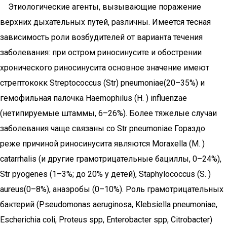
Этиологические агенты, вызывающие поражение
верхних дыхательных путей, различны. Имеется тесная
зависимость роли возбудителей от варианта течения
заболевания: при остром риносинусите и обострении
хронического риносинусита основное значение имеют
стрептококк Streptococcus (Str) pneumoniae(20–35%) и
гемофильная палочка Haemophilus (H. ) influenzae
(нетипируемые штаммы, 6–26%). Более тяжeлые случаи
заболевания чаще связаны со Str pneumoniae Гораздо
реже причиной риносинусита являются Moraxella (M. )
catarrhalis (и другие грамотрицательные бациллы, 0–24%),
Str pyogenes (1–3%; до 20% у детей), Staphylococcus (S. )
аureus(0–8%), анаэробы (0–10%). Роль грамотрицательных
бактерий (Pseudomonas aeruginosa, Klebsiella pneumoniae,
Escherichia coli, Proteus spp, Enterobacter spp, Citrobacter)