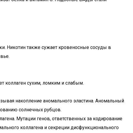
жи. Никотин также сужает кровеносные сосуды в
вье.
ет коллаген сухим, ломким и слабым.
ызывая накопление аномального эластина. Аномальный
зованию солнечных рубцов.
агена. Мутации генов, ответственных за кодирование
мального коллагена и секреции дисфункционального