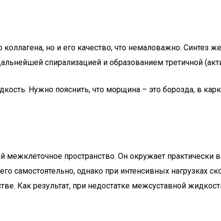
о коллагена, но и его качество, что немаловажно. Синтез ж
дальнейшей спирализацией и образованием третичной (акт
дкость. Нужно пояснить, что морщина – это борозда, в кар
 межклеточное пространство. Он окружает практически в
о самостоятельно, однако при интенсивных нагрузках скор
е. Как результат, при недостатке межсуставной жидкости