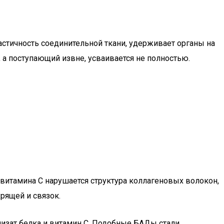
ластичность соединительной ткани, удерживает органы на
 а поступающий извне, усваивается не полностью.
 витамина C нарушается структура коллагеновых волокон,
рящей и связок.
изат белка и витамин С. Подобные БАДы стали