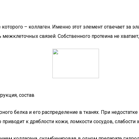
 которого – коллаген. Именно этот элемент отвечает за э
 межклеточных связей. Собственного протеина не хватает,
рукция, состав
ого белка и его распределение в тканях. При недостатке
 приводит к дряблости кожи, ломкости сосудов, слабости х
ием коллагена, скомбинировав в одном препарате гидрол