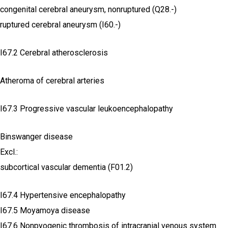
congenital cerebral aneurysm, nonruptured (Q28.-)
ruptured cerebral aneurysm (I60.-)
I67.2 Cerebral atherosclerosis
Atheroma of cerebral arteries
I67.3 Progressive vascular leukoencephalopathy
Binswanger disease
Excl.:
subcortical vascular dementia (F01.2)
I67.4 Hypertensive encephalopathy
I67.5 Moyamoya disease
I67.6 Nonpyogenic thrombosis of intracranial venous system