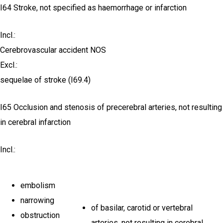
I64 Stroke, not specified as haemorrhage or infarction
Incl.:
Cerebrovascular accident NOS
Excl.:
sequelae of stroke (I69.4)
I65 Occlusion and stenosis of precerebral arteries, not resulting
in cerebral infarction
Incl.:
embolism
narrowing
of basilar, carotid or vertebral
obstruction
arteries, not resulting in cerebral