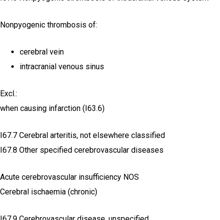
Nonpyogenic thrombosis of:
cerebral vein
intracranial venous sinus
Excl.:
when causing infarction (I63.6)
I67.7 Cerebral arteritis, not elsewhere classified
I67.8 Other specified cerebrovascular diseases
Acute cerebrovascular insufficiency NOS
Cerebral ischaemia (chronic)
I67.9 Cerebrovascular disease, unspecified