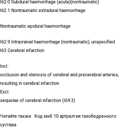
I62.0 Subdural haemorrhage (acute)(nontraumatic)
I62.1 Nontraumatic extradural haemorrhage
Nontraumatic epidural haemorrhage
I62.9 Intracranial haemorrhage (nontraumatic), unspecified
I63 Cerebral infarction
Incl.:
occlusion and stenosis of cerebral and precerebral arteries,
resulting in cerebral infarction
Excl.:
sequelae of cerebral infarction (I69.3)
Читайте также: Код мкб 10 артралгия тазобедренного
сустава