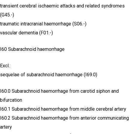
transient cerebral ischaemic attacks and related syndromes
(G45.-)
traumatic intracranial haemorrhage (S06.-)
vascular dementia (F01.-)
I60 Subarachnoid haemorrhage
Excl.:
sequelae of subarachnoid haemorrhage (I69.0)
I60.0 Subarachnoid haemorrhage from carotid siphon and
bifurcation
I60.1 Subarachnoid haemorrhage from middle cerebral artery
I60.2 Subarachnoid haemorrhage from anterior communicating
artery