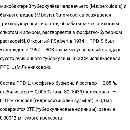
микобактерий туберкулёза человечьего (M.tuberculosis) и
бычьего видов (M.bovis). Затем состав осаждается
трихлоруксусной кислотой, обрабатывается этиловым
спиртом и эфиром, растворяется в фосфатно-буферном
растворе[5]. Открытый F.Seibert в 1934 г. PPD-S был
утверждён в 1952 г. ВОЗ как международный стандарт
сухого очищенного туберкулина. В СССР использовали
PPD-L (М.Линниковой).
Состав PPD-L: Фосфатно-буферный раствор — 0,85 %,
стабилизатор — 0,005 % Твин-80 (Е433), консервант —
0,01 % хинозол (гидроксихинолин сульфат). В 0,1мл
содержится 2ТЕ (туберкулиновые единицы), равные
0,00012 мг сухого препарата.