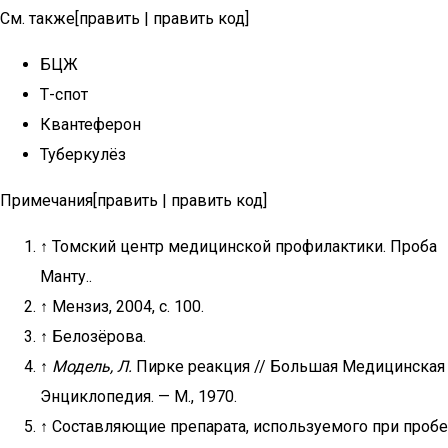
См. также[править | править код]
БЦЖ
Т-спот
Квантеферон
Туберкулёз
Примечания[править | править код]
↑ Томский центр медицинской профилактики. Проба
Манту..
↑ Мензиз, 2004, с. 100.
↑ Белозёрова.
↑
Модель, Л.
Пирке реакция // Большая Медицинская
Энциклопедия. — М., 1970.
↑ Составляющие препарата, используемого при пробе