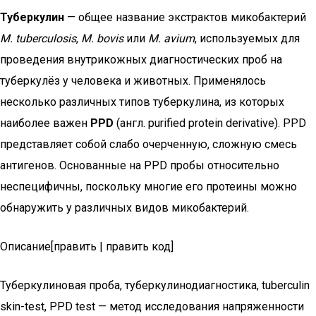
Туберкулин
— общее название экстрактов микобактерий
M. tuberculosis
,
M. bovis
или
M. avium
, используемых для
проведения внутрикожных диагностических проб на
туберкулёз у человека и животных. Применялось
несколько различных типов туберкулина, из которых
наиболее важен
PPD
(англ. purified protein derivative). PPD
представляет собой слабо очерченную, сложную смесь
антигенов. Основанные на PPD пробы относительно
неспецифичны, поскольку многие его протеины можно
обнаружить у различных видов микобактерий.
Описание[править | править код]
Туберкулиновая проба, туберкулинодиагностика, tuberculin
skin-test, PPD test — метод исследования напряженности