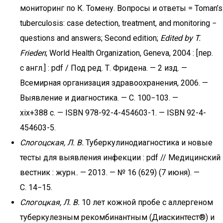
мониторинг по К. Томену. Вопросы и ответы = Toman’s
tuberculosis: case detection, treatment, and monitoring −
questions and answers; Second edition;
Edited by T.
Frieden
; World Health Organization, Geneva, 2004 : [пер.
с англ.] : pdf / Под ред. Т. Фридена. — 2 изд. —
Всемирная организация здравоохранения, 2006. —
Выявление и диагностика. — С. 100−103. —
xix+388 с. — ISBN 978-92-4-454603-1. — ISBN 92-4-
454603-5.
Слогоцская, Л. В.
Туберкулинодиагностика и новые
тесты для выявления инфекции : pdf // Медицинский
вестник : журн.. — 2013. — № 16 (629) (7 июня). —
С. 14−15.
Слогоцкая, Л. В.
10 лет кожной пробе с аллергеном
туберкулезным рекомбинантным (Диаскинтест®) и