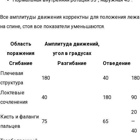
Все амплитуды движения корректны для положения лежа
на спине, стоя все показатели уменьшаются.
Область
Амплитуда движений,
поражения
угол в градусах
Сгибание
Разгибание
Отведение
Плечевая
180
40
180
структура
Локтевые
40
180
90
сочленения
20
Кисть и фаланги
75
65
—
пальцев
40