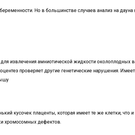
 беременности. Но в большинстве случаев анализ на дауна
 для извлечения амниотической жидкости околоплодных во
ниоцентез проверяет другие генетические нарушения. Имее
дышу
кий кусочек плаценты, которая имеет те же клетки, что и
рки хромосомных дефектов.