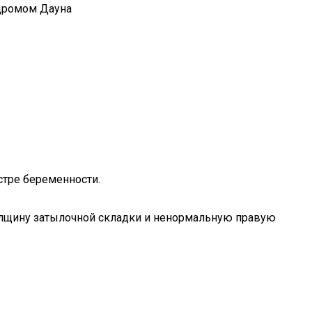
ндромом Дауна
стре беременности.
олщину затылочной складки и ненормальную правую