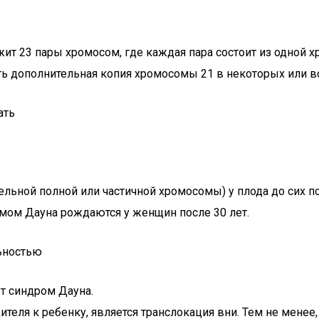
ит 23 пары хромосом, где каждая пара состоит из одной 
сть дополнительная копия хромосомы 21 в некоторых или во
ать
льной полной или частичной хромосомы) у плода до сих по
мом Дауна рождаются у женщин после 30 лет.
ьностью
т синдром Дауна.
еля к ребенку, является транслокация вни. Тем не менее, 