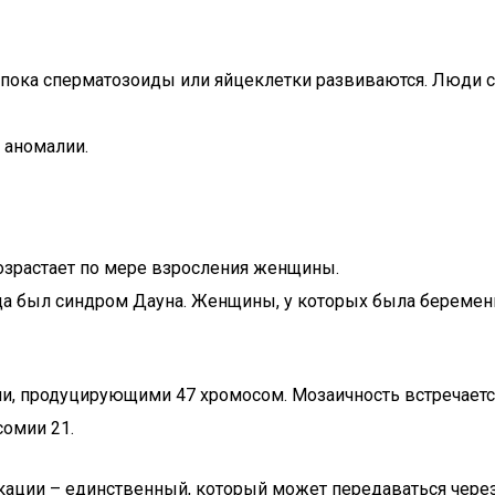
к, пока сперматозоиды или яйцеклетки развиваются. Люди
 аномалии.
озрастает по мере взросления женщины.
а был синдром Дауна. Женщины, у которых была беременн
, продуцирующими 47 хромосом. Мозаичность встречается
омии 21.
ации – единственный, который может передаваться через 