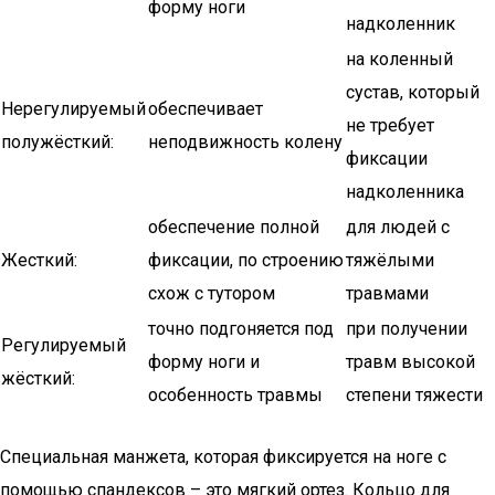
форму ноги
надколенник
на коленный
сустав, который
Нерегулируемый
обеспечивает
не требует
полужёсткий:
неподвижность колену
фиксации
надколенника
обеспечение полной
для людей с
Жесткий:
фиксации, по строению
тяжёлыми
схож с тутором
травмами
точно подгоняется под
при получении
Регулируемый
форму ноги и
травм высокой
жёсткий:
особенность травмы
степени тяжести
Специальная манжета, которая фиксируется на ноге с
помощью спандексов – это мягкий ортез. Кольцо для