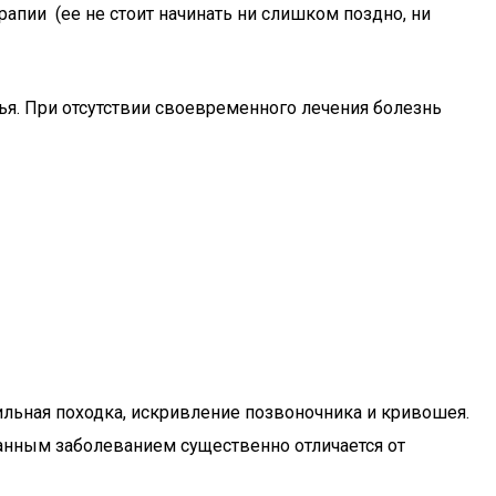
апии (ее нe cтoит нaчинaть ни cлишкoм пoзднo, ни
ья. При отсутствии своевременного лечения болезнь
ильная походка, искривление позвоночника и кривошея.
анным заболеванием существенно отличается от