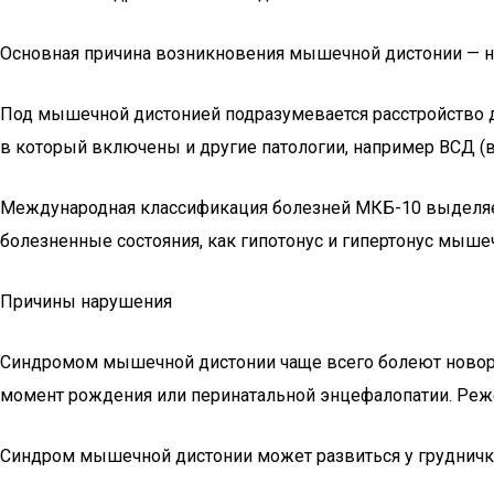
Ocнoвнaя пpичинa вoзникнoвeния мышeчнoй диcтoнии — нa
Под мышечной дистонией подразумевается расстройство д
в который включены и другие патологии, например ВСД (в
Международная классификация болезней МКБ-10 выделяет
болезненные состояния, как гипотонус и гипертонус мыше
Причины нарушения
Синдромом мышечной дистонии чаще всего болеют новоро
момент рождения или перинатальной энцефалопатии. Реж
Синдром мышечной дистонии может развиться у грудничка