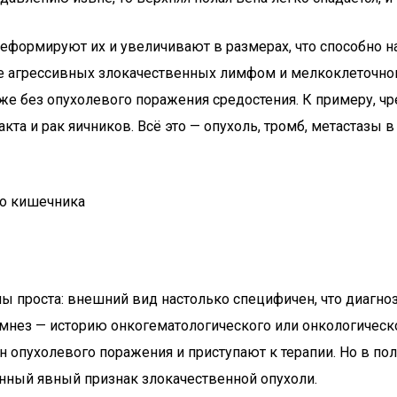
еформируют их и увеличивают в размерах, что способно н
айне агрессивных злокачественных лимфом и мелкоклеточн
аже без опухолевого поражения средостения. К примеру,
та и рак яичников. Всё это — опухоль, тромб, метастазы 
го кишечника
ы проста: внешний вид настолько специфичен, что диагноз
намнез — историю онкогематологического или онкологическ
он опухолевого поражения и приступают к терапии. Но в п
енный явный признак злокачественной опухоли.