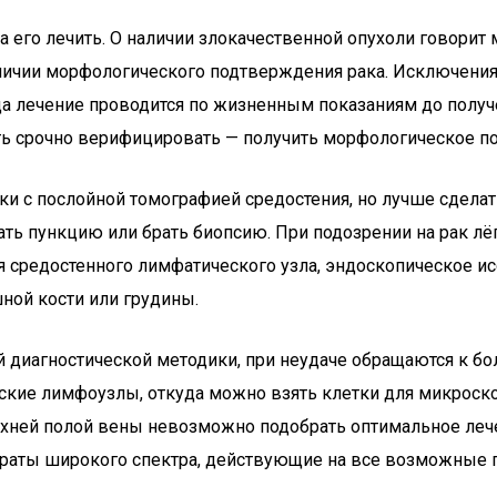
а его лечить. О наличии злокачественной опухоли говорит
аличии морфологического подтверждения рака. Исключения
да лечение проводится по жизненным показаниям до получе
ть срочно верифицировать — получить морфологическое п
тки с послойной томографией средостения, но лучше сде
ть пункцию или брать биопсию. При подозрении на рак лё
 средостенного лимфатического узла, эндоскопическое ис
ной кости или грудины.
 диагностической методики, при неудаче обращаются к бол
кие лимфоузлы, откуда можно взять клетки для микроско
ней полой вены невозможно подобрать оптимальное лечени
араты широкого спектра, действующие на все возможные 