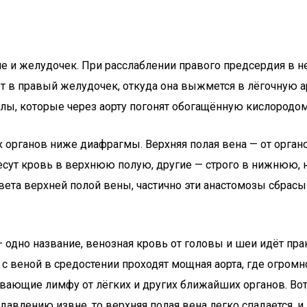
 и желудочек. При расслаблении правого предсердия в н
т в правый желудочек, откуда она выжмется в лёгочную а
елы, которые через аорту погонят обогащённую кислородо
ех органов ниже диафрагмы. Верхняя полая вена — от орг
есут кровь в верхнюю полую, другие — строго в нижнюю, 
ета верхней полой вены, частично эти анастомозы сбрасы
— одно название, венозная кровь от головы и шеи идёт п
 веной в средостении проходят мощная аорта, где огромн
ивающие лимфу от лёгких и других ближайших органов. Вот
давлению извне, то верхняя полая вена легко спадается, 