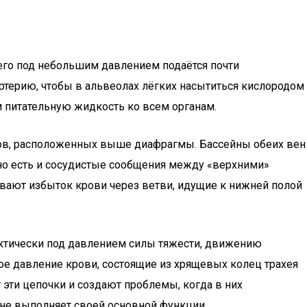
его под небольшим давлением подаётся почти
ртерию, чтобы в альвеолах лёгких насытиться кислородом
м питательную жидкость ко всем органам.
анов, расположенных выше диафрагмы. Бассейны обеих вен
но есть и сосудистые сообщения между «верхними»
вают избыток крови через ветви, идущие к нижней полой
рактически под давлением силы тяжести, движению
ое давление крови, состоящие из хрящевых колец трахея
 эти цепочки и создают проблемы, когда в них
и не выполняет своей основной функции.