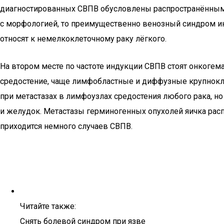
диагностированных СВПВ обусловлены распространённым р
с морфологией, то преимущественно венозный синдром ин
относят к немелкоклеточному раку лёгкого.
На втором месте по частоте индукции СВПВ стоят онког
средостение, чаще лимфобластные и диффузные крупноклет
при метастазах в лимфоузлах средостения любого рака, н
и желудок. Метастазы герминогенных опухолей яичка рас
приходится немного случаев СВПВ.
Читайте также:
Снять болевой синдром при язве