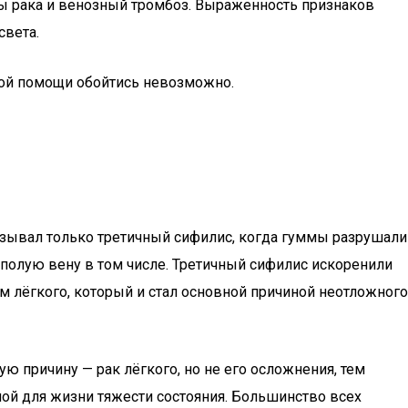
лы рака и венозный тромбоз. Выраженность признаков
света.
кой помощи обойтись невозможно.
ызывал только третичный сифилис, когда гуммы разрушали
олую вену в том числе. Третичный сифилис искоренили
ом лёгкого, который и стал основной причиной неотложного
ю причину — рак лёгкого, но не его осложнения, тем
ой для жизни тяжести состояния. Большинство всех