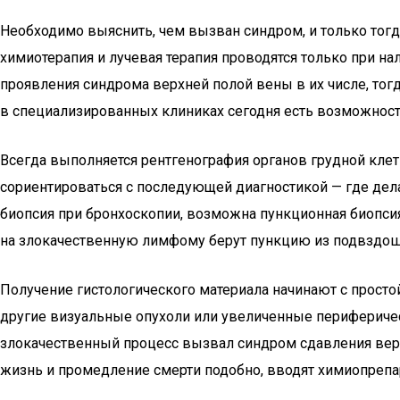
Необходимо выяснить, чем вызван синдром, и только тогд
химиотерапия и лучевая терапия проводятся только при н
проявления синдрома верхней полой вены в их числе, тог
в специализированных клиниках сегодня есть возможнос
Всегда выполняется рентгенография органов грудной кле
сориентироваться с последующей диагностикой — где дела
биопсия при бронхоскопии, возможна пункционная биопсия
на злокачественную лимфому берут пункцию из подвздош
Получение гистологического материала начинают с простой
другие визуальные опухоли или увеличенные периферичес
злокачественный процесс вызвал синдром сдавления верх
жизнь и промедление смерти подобно, вводят химиопреп