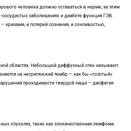
орового человека должно оставаться в норме, за этим
-сосудистых заболеваниях и диабете функция ГЭБ
— кризами, и потерей сознания, и сонливостью,
чной областях. Небольшой диффузный отёк называют
еняется на негритянский тембр — как бы «толстый»
 нарушения проходимости твёрдой пищи — дисфагия.
ных опухолях, таких как злокачественная лимфома