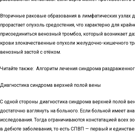
Вторичные раковые образования в лимфатических узлах д
прорастает опухоль средостения, что характерно для кр
присоединиться венозный тромбоз, который возникает д
крови злокачественные опухоли желудочно-кишечного трак
венозный застой с отёком.
Читайте также: Алгоритм лечения синдрома раздраженно
Диагностика синдрома верхней полой вены
С одной стороны диагностика синдрома верхней полой вен
достаточно взглянуть на больного. Если больной имеет а
исследования. Тогда ограничиваются констатацией всех з
в дебюте заболевания, то есть СПВП — первый и единств