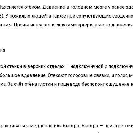
бъясняется отёком. Давление в головном мозге у ранее зд
). У пожилых людей, а также при сопутствующих сердечно
ься. Проявляется это и скачками артериального давления 
уна
ой стенки в верхних отделах — надключичной и подключи
ебольшое вдавление. Отекают голосовые связки, и голос м
шка. За счёт отёка глотки и пищевода беспокоит ощущение
развиваться медленно или быстро. Быстро — при агрессив