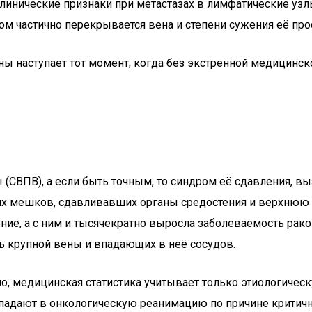
клинические признаки при метастазах в лимфатические уз
ом частично перекрывается вена и степени сужения её про
ны наступает тот момент, когда без экстренной медицинс
(СВПВ), а если быть точным, то синдром её сдавления, в
х мешков, сдавливавших органы средостения и верхнюю п
ение, а с ним и тысячекратно выросла заболеваемость рак
 крупной вены и впадающих в неё сосудов.
, медицинская статистика учитывает только этиологическу
опадают в онкологическую реанимацию по причине критичн