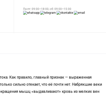
Пн-пт: 09:00—18:00; сб: 09:00—15:00
тока. Как правило, главный признак — выраженная
лько сильно отекает, что её почти нет. Набрякшие веки
 сокращения мышц «выдавливают» кровь из мелких вен