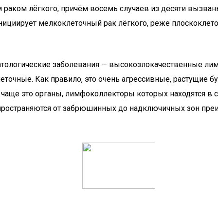
аком лёгкого, причём восемь случаев из десяти вызваны
ициирует мелкоклеточный рак лёгкого, реже плоскоклето
ематологические заболевания — высокозлокачественные 
очные. Как правило, это очень агрессивные, растущие бу
о чаще это органы, лимфоколлекторы которых находятся в 
пространяются от забрюшинных до надключичных зон преи