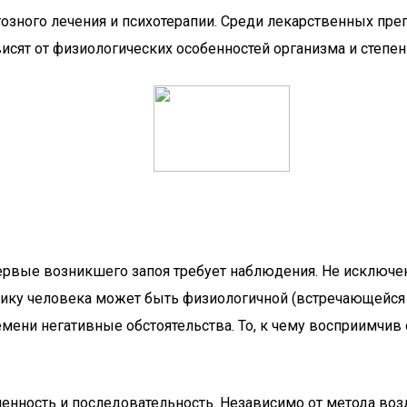
ного лечения и психотерапии. Среди лекарственных преп
висят от физиологических особенностей организма и степе
рвые возникшего запоя требует наблюдения. Не исключено
сихику человека может быть физиологичной (встречающейся
мени негативные обстоятельства. То, к чему восприимчив
пенность и последовательность. Независимо от метода во