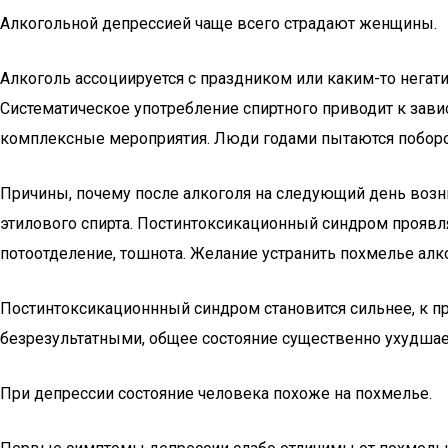
Алкогольной депрессией чаще всего страдают женщины.
Алкоголь ассоциируется с праздником или каким-то негати
Систематическое употребление спиртного приводит к завис
комплексные мероприятия. Люди годами пытаются поборот
Причины, почему после алкоголя на следующий день возни
этилового спирта. Постинтоксикационный синдром проявляе
потоотделение, тошнота. Желание устранить похмелье алк
Постинтоксикационнный синдром становится сильнее, к п
безрезультатными, общее состояние существенно ухудшаетс
При депрессии состояние человека похоже на похмелье.