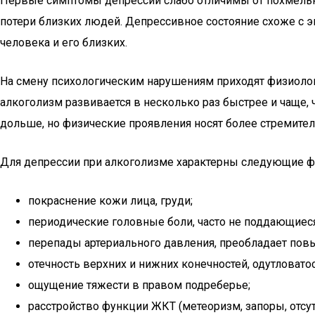
Первые симптомы депрессии слабо отличимы от похмельно
потери близких людей. Депрессивное состояние схоже с э
человека и его близких.
На смену психологическим нарушениям приходят физиолог
алкоголизм развивается в несколько раз быстрее и чаще,
дольше, но физические проявления носят более стремител
Для депрессии при алкоголизме характерны следующие 
покраснение кожи лица, груди;
периодические головные боли, часто не поддающиес
перепады артериального давления, преобладает повыш
отечность верхних и нижних конечностей, одутловатос
ощущение тяжести в правом подреберье;
расстройство функции ЖКТ (метеоризм, запоры, отсут