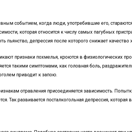
вным событием, когда люди, употребившие его, стараются 
имости, которая относится к числу самых пагубных пристр
ь пьянство, депрессия после которого снижает качество 
кают признаки похмелья, кроются в физиологических проц
тся такими симптомами, как головная боль, раздражительн
оголем приводит к запою.
ризнакам отравления присоединяется зависимость. Попытк
я. Так развивается посталкогольная депрессия, которая в