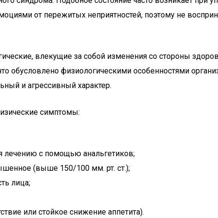
го синдрома. Подобное состояние часто возникает при уп
моциями от пережитых неприятностей, поэтому не восприн
ические, влекущие за собой изменения со стороны здоров
 что обусловлено физиологическими особенностями органи
ьный и агрессивный характер.
физические симптомы:
я лечению с помощью анальгетиков;
енное (выше 150/100 мм. рт. ст.);
ть лица;
ствие или стойкое снижение аппетита).