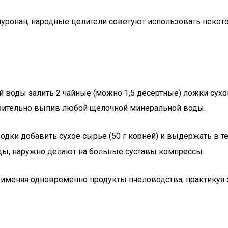
луронан, народные целители советуют использовать неко
ей воды залить 2 чайные (можно 1,5 десертные) ложки сухо
арительно выпив любой щелочной минеральной воды.
 водки добавить сухое сырье (50 г корней) и выдержать в 
оды, наружно делают на больные суставы компрессы.
рименяя одновременно продукты пчеловодства, практикуя 