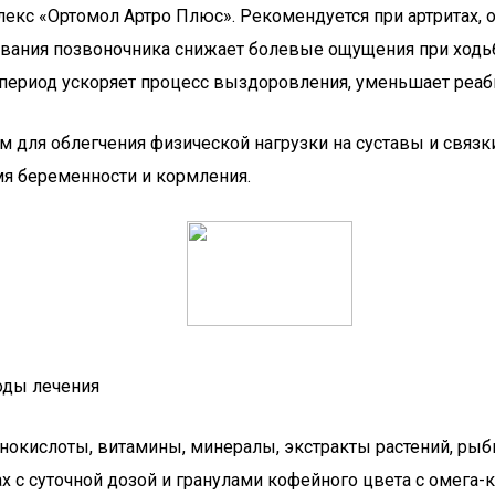
с «Ортомол Артро Плюс». Рекомендуется при артритах, ост
евания позвоночника снижает болевые ощущения при ходьб
 период ускоряет процесс выздоровления, уменьшает реаб
 для облегчения физической нагрузки на суставы и связ
я беременности и кормления.
оды лечения
окислоты, витамины, минералы, экстракты растений, рыби
х с суточной дозой и гранулами кофейного цвета с омега-