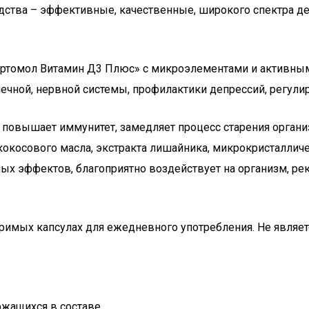
тва – эффективные, качественные, широкого спектра дей
Ортомол Витамин Д3 Плюс» с микроэлементами и активны
ечной, нервной системы, профилактики депрессий, регули
 повышает иммунитет, замедляет процесс старения органи
 кокосового масла, экстракта лишайника, микрокристаллич
чных эффектов, благоприятно воздействует на организм,
оримых капсулах для ежедневного употребления. Не являет
жащихся в составе.