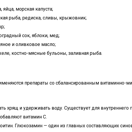
, яйца, морская капуста;
кая рыба, редиска, сливы, крыжовник;
р;
оградный сок, яблоки, мед;
няное и оливковое масло;
желе, костно-мясные бульоны, заливная рыба.
применяются препараты со сбалансированным витаминно-
зать хрящ и удерживать воду. Существует для внутреннего
добавляют витамин С.
итин. Глюкозамин — один из главных составляющих синови