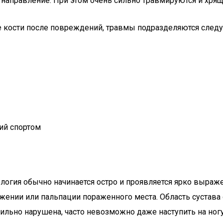
 направление. При этом очень сильно травмируются и хря
вые кости после повреждений, травмы подразделяются сле
ий спортом
логия обычно начинается остро и проявляется ярко выраже
ении или пальпации пораженного места. Область сустава о
ильно нарушена, часто невозможно даже наступить на ногу