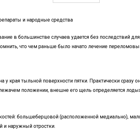
репараты и народные средства
ание в большинстве случаев удается без последствий дл
помнить, что чем раньше было начато лечение переломовыв
 у края тыльной поверхности пятки. Практически сразу о
S в лежачем положении, внешне его щель определяется л
ух костей: большеберцовой (расположенной медиально), ма
й и наружный отростки.