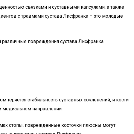
ищенностью связками и суставными капсулами, а также
циентов с травмами сустава Лисфранка – это молодые
й различные повреждения сустава Лисфранка.
м теряется стабильность суставных сочленений, и кости
и медиальном направлении.
вмах стопы, поврежденные косточки плюсны могут