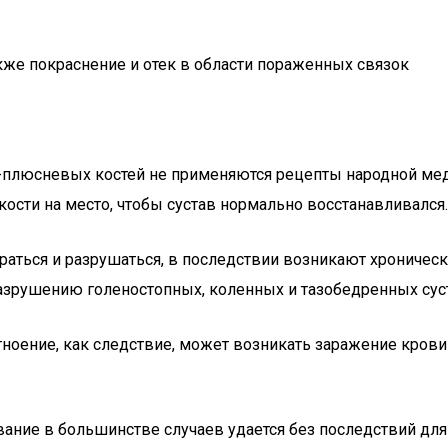
кже покраснение и отек в области пораженных связок
люсневых костей не применяются рецепты народной меди
ости на место, чтобы сустав нормально восстанавливался.
тираться и разрушаться, в последствии возникают хрониче
зрушению голеностопных, коленных и тазобедренных сус
ноение, как следствие, может возникать заражение кров
ание в большинстве случаев удается без последствий дл