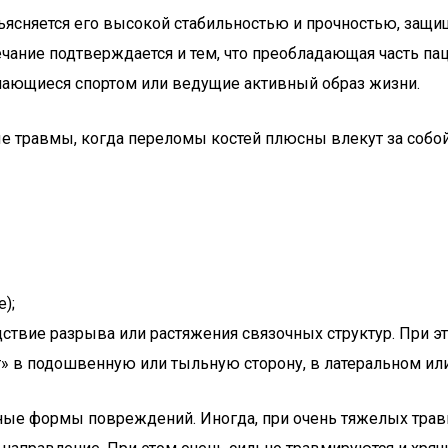
бъясняется его высокой стабильностью и прочностью, защ
ание подтверждается и тем, что преобладающая часть па
имающиеся спортом или ведущие активный образ жизни.
е травмы, когда переломы костей плюсны влекут за собо
);
твие разрыва или растяжения связочных структур. При это
» в подошвенную или тыльную сторону, в латеральном ил
ьные формы повреждений. Иногда, при очень тяжелых тра