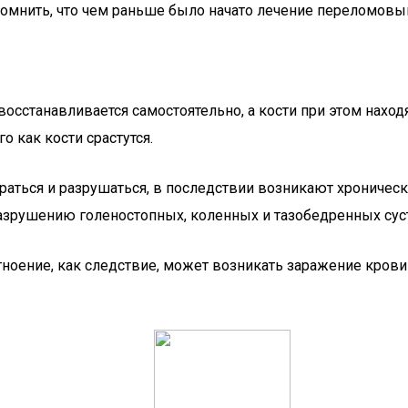
помнить, что чем раньше было начато лечение переломовыв
 восстанавливается самостоятельно, а кости при этом нах
о как кости срастутся.
тираться и разрушаться, в последствии возникают хрониче
зрушению голеностопных, коленных и тазобедренных сус
ноение, как следствие, может возникать заражение кров