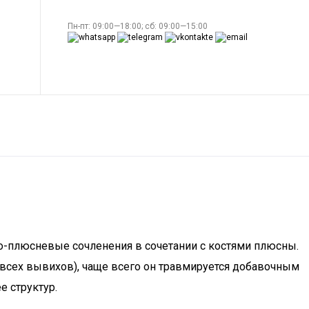
Пн-пт: 09:00—18:00; сб: 09:00—15:00
но-плюсневые сочленения в сочетании с костями плюсны.
 всех вывихов), чаще всего он травмируется добавочным
е структур.