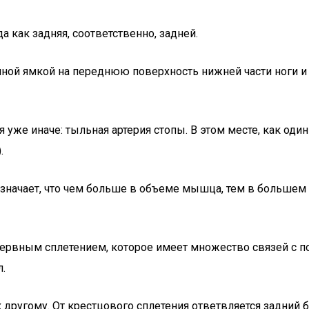
а как задняя, соответственно, задней.
ной ямкой на переднюю поверхность нижней части ноги и
 уже иначе: тыльная артерия стопы. В этом месте, как оди
.
начает, что чем больше в объеме мышца, тем в большем 
ервным сплетением, которое имеет множество связей с 
.
к другому. От крестцового сплетения ответвляется задний