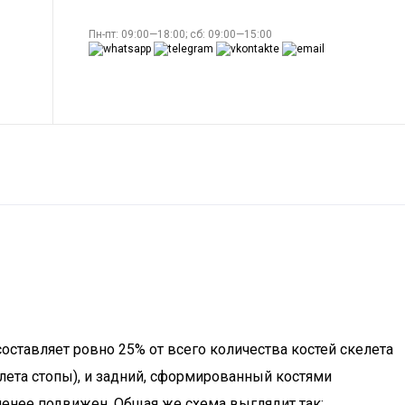
Пн-пт: 09:00—18:00; сб: 09:00—15:00
составляет ровно 25% от всего количества костей скелета
елета стопы), и задний, сформированный костями
менее подвижен. Общая же схема выглядит так: