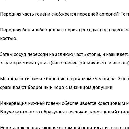
Передняя часть голени снабжается передней артерией. Тогд
Передняя большеберцовая артерия проходит под подколен
костью.
Затем сосуд переходи на заднюю часть стопы, и называется
характеристики пульса (наполнение, ритмичность и высота)
Мышцы ноги самые большие в организме человека. Это оз
сравнивают бедренный нерв с мизинцем девушки.
Иннервация нижней голени обеспечивается крестцовым н
В куче всего этого образуется пояснично-крестцовый ствол
Нервы, как составляющие огромной цепи, идут из одного 