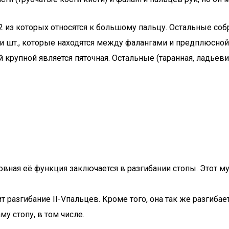
 2 из которых относятся к большому пальцу. Остальные соб
ти шт., которые находятся между фалангами и предплюсной
 крупной является пяточная. Остальные (таранная, ладье
вная её функция заключается в разгибании стопы. Этот м
разгибание II-Vпальцев. Кроме того, она так же разгибает
му стопу, в том числе.