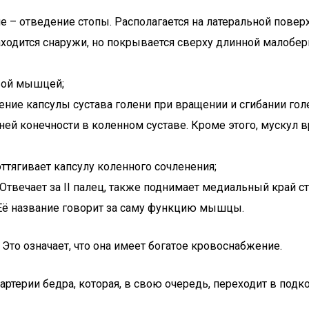
 – отведение стопы. Располагается на латеральной поверх
Находится снаружи, но покрывается сверху длинной малоб
вой мышцей;
ние капсулы сустава голени при вращении и сгибании гол
ней конечности в коленном суставе. Кроме этого, мускул в
ттягивает капсулу коленного сочленения;
Отвечает за II палец, также поднимает медиальный край с
Её название говорит за саму функцию мышцы.
Это означает, что она имеет богатое кровоснабжение.
 артерии бедра, которая, в свою очередь, переходит в по