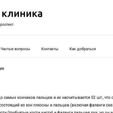
 клиника
проспект
Частые вопросы
Контакты
Как добраться
ия
до самых кончиков пальцев и их насчитывается 52 шт., что 
, состоящий из зон плюсны и пальцев (включая фаланги ск
и (трубчатые кости кисти) и фаланги пальцев рук, но он 