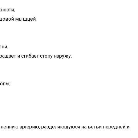
ности;
ерцовой мышцей.
ени.
ращает и сгибает стопу наружу;
топы;
дколенную артерию, разделяющуюся на ветви передней и