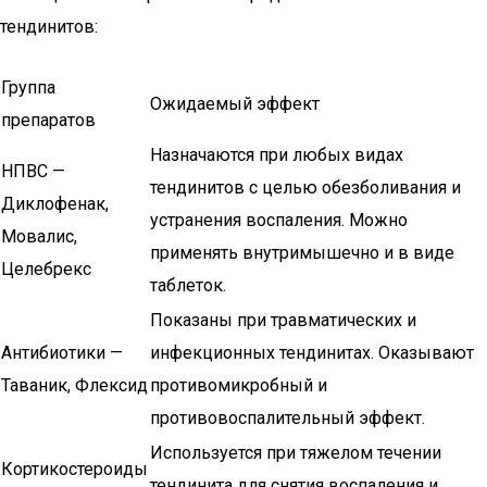
тендинитов:
Группа
Ожидаемый эффект
препаратов
Назначаются при любых видах
НПВС —
тендинитов с целью обезболивания и
Диклофенак,
устранения воспаления. Можно
Мовалис,
применять внутримышечно и в виде
Целебрекс
таблеток.
Показаны при травматических и
Антибиотики —
инфекционных тендинитах. Оказывают
Таваник, Флексид
противомикробный и
противовоспалительный эффект.
Используется при тяжелом течении
Кортикостероиды
тендинита для снятия воспаления и