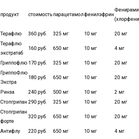
Фенирами
продукт
стоимость
парацетамол
фенилэфрин
(хлорфени
Терафлю
360 руб.
325 мг
10 мг
20 мг
Терафлю
160 руб.
650 мг
10 мг
4 мг
экстратаб
Гриппофлю
170 руб.
325 мг
10 мг
20 мг
ГриппоФлю
180 руб.
650 мг
10 мг
20 мг
Экстра
Ринза
240 руб.
500 мг
10 мг
2 мг
Стопгрипан
290 руб.
325 мг
10 мг
20 мг
Стопгрипан
320 руб.
650 мг
10 мг
20 мг
форте
Антифлу
220 руб.
650 мг
10 мг
4 мг