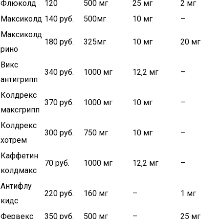
Флюколд
120
500 мг
25 мг
2 мг
Максиколд
140 руб.
500мг
10 мг
–
Максиколд
180 руб.
325мг
10 мг
20 мг
рино
Викс
340 руб.
1000 мг
12,2 мг
–
антигрипп
Колдрекс
370 руб.
1000 мг
10 мг
–
максгрипп
Колдрекс
300 руб.
750 мг
10 мг
–
хотрем
Каффетин
70 руб.
1000 мг
12,2 мг
–
колдмакс
Антифлу
220 руб.
160 мг
–
1 мг
кидс
Фервекс
350 руб.
500 мг
–
25 мг