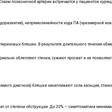
 Спазм позвоночной артерии встречается у пациентов кур
доразвития), непрямолинейности хода ПА (чрезмерной изви
стериновых бляшек. В результате длительного течения об
иально облепляют стенки, сужают просвет и не позволяю
амого диагноза) бляшки накапливают соли кальция, станов
ит от степени обструкции. До 20% — симптоматика минимал