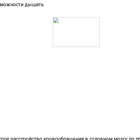
зможности дышать.
трое расстройство кровообращения в головном мозгу по п