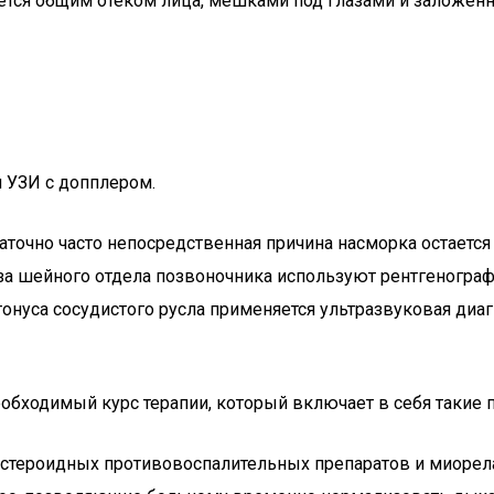
ается общим отеком лица, мешками под глазами и заложе
 УЗИ с допплером.
точно часто непосредственная причина насморка остается 
оза шейного отдела позвоночника используют рентгеногр
нуса сосудистого русла применяется ультразвуковая диагн
еобходимый курс терапии, который включает в себя такие 
естероидных противовоспалительных препаратов и миорела