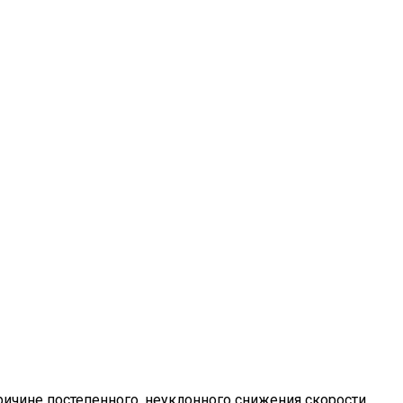
ричине постепенного, неуклонного снижения скорости