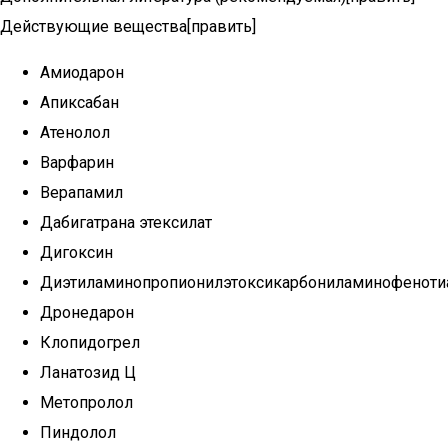
Действующие вещества[править]
Амиодарон
Апиксабан
Атенолол
Варфарин
Верапамил
Дабигатрана этексилат
Дигоксин
Диэтиламинопропионилэтоксикарбониламинофеноти
Дронедарон
Клопидогрел
Ланатозид Ц
Метопролол
Пиндолол