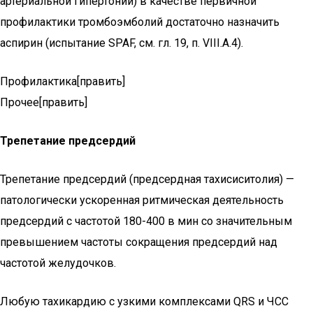
артериальной гипертонии) в качестве первичной
профилактики тромбоэмболий достаточно назначить
аспирин (испытание SPAF, см. гл. 19, п. VIII.А.4).
Профилактика[править]
Прочее[править]
Трепетание предсердий
Трепетание предсердий (предсердная тахисиситолия) —
патологически ускоренная ритмическая деятельность
предсердий с частотой 180-400 в мин со значительным
превышением частоты сокращения предсердий над
частотой желудочков.
Любую тахикардию с узкими комплексами QRS и ЧСС