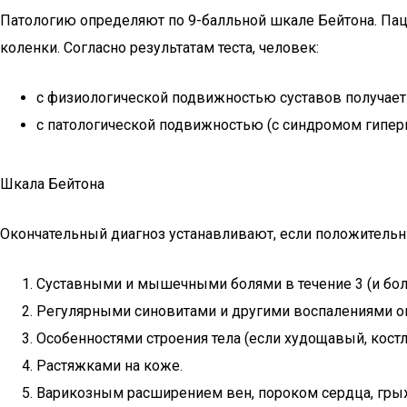
Патологию определяют по 9-балльной шкале Бейтона. Пацие
коленки. Согласно результатам теста, человек:
с физиологической подвижностью суставов получает 
с патологической подвижностью (с синдромом гиперм
Шкала Бейтона
Окончательный диагноз устанавливают, если положительн
Суставными и мышечными болями в течение 3 (и бо
Регулярными синовитами и другими воспалениями ок
Особенностями строения тела (если худощавый, кост
Растяжками на коже.
Варикозным расширением вен, пороком сердца, гры