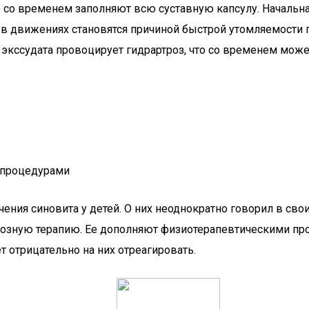
е со временем заполняют всю суставную капсулу. Начальн
в движениях становятся причиной быстрой утомляемости пр
 экссудата провоцирует гидрартроз, что со временем може
 процедурами
ения синовита у детей. О них неоднократно говорил в св
тозную терапию. Ее дополняют физиотерапевтическими п
 отрицательно на них отреагировать.