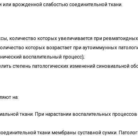
и или врожденной слабостью соединительной ткани.
ы, количество которых увеличивается при ревматоидных 
оличество которых возрастает при аутоиммунных патологи
онический воспалительный процесс);
лить степень патологических изменений синовиальной обо
ляют на:
иальной ткани. При нарастании воспалительных процессов
 соединительной ткани мембраны суставной сумки. Патол