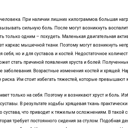
а человека. При наличии лишних килограммов большая нагр
 вызывать сильную боль. После могут возникнуть воспалит
 только одним – похудеть. Маленькая двигательная активн
яет каркас мышечной ткани. Поэтому могут возникнуть не
я себя, но и для суставов и костей. Недостаточное колич
может стать причиной появления хруста и болей. Получен
ные заболевания. Возрастные изменения костей и хрящей. 
е риска. Им стоит избегать тяжестей, которые превышают 
ает только на себя. Поэтому и возникают хруст и боль. И
уставы. В результате ходьбы хрящевая ткань практически
 сустава, что приводит к тяжелым осложнениям. В такой 
оторая требует постоянного сидения за стулом. Подобная д