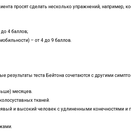
нта просят сделать несколько упражнений, например, косн
до 4 баллов;
обильности) – от 4 до 9 баллов.
ые результаты теста Бейтона сочетаются с другими симпт
льше) месяцев.
олосуставных тканей.
лявый и высокий человек с удлиненными конечностями и 
жами.