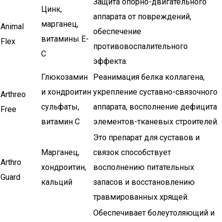
Защита опорно-двигательного
Цинк,
аппарата от повреждений,
марганец,
Animal
обеспечение
витамины Е-
Flex
противовоспалительного
С
эффекта.
Глюкозамин
Реанимация белка коллагена,
и хондроитин
укрепление суставно-связочного
Arthreo
сульфаты,
аппарата, восполнение дефицита
Free
витамин С
элементов-тканевых строителей.
Это препарат для суставов и
Марганец,
связок способствует
Arthro
хондроитин,
восполнению питательных
Guard
кальций
запасов и восстановлению
травмированных хрящей.
Обеспечивает болеутоляющий и