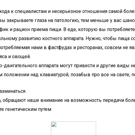
хода к специалистам и несерьезное отношения самой бол
 закрываете глаза на патологию, тем меньше у вас шансо
фик и рацион приема пищи. В еде, которую вы потребляет
ному развитию костного аппарата. Нужно, чтобы пища соде
отребляемая нами в фастфудах и ресторанах, совсем не яв
яса и овощей.
вигательного аппарата могут привести и другие виды непр
м положении над клавиатурой, позабыв про все на свете,
азминаться.
, обращают наше внимание на возможность передачи болез
ите генетическим путем